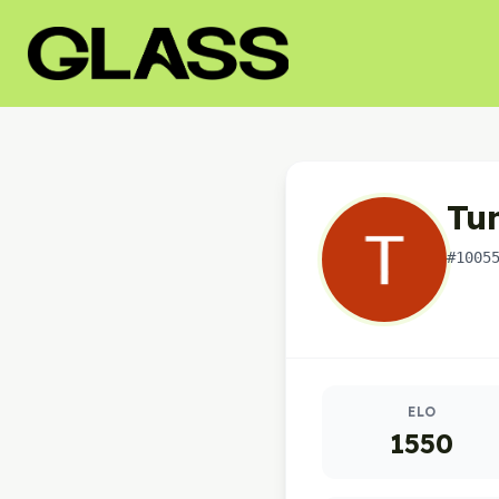
Tu
#1005
Oyuncu istatistikleri
ELO
1550