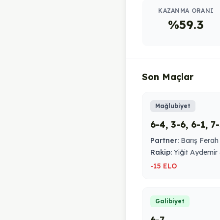
KAZANMA ORANI
%59.3
Son Maçlar
Mağlubiyet
6-4, 3-6, 6-1, 7
Partner:
Barış Ferah
Rakip:
Yiğit Aydemir
-15 ELO
Galibiyet
6-7