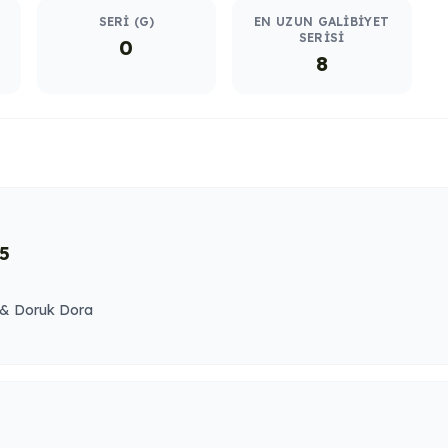
SERI (G)
EN UZUN GALIBIYET
SERISI
0
8
-5
 & Doruk Dora