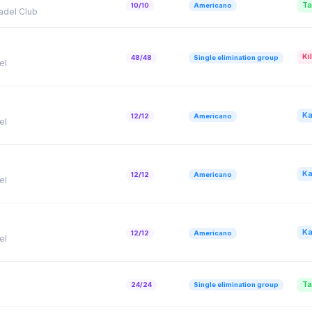
Ta
10/10
Americano
adel Club
Kil
48/48
Single elimination group
el
Ka
12/12
Americano
el
Ka
12/12
Americano
el
Ka
12/12
Americano
el
Ta
24/24
Single elimination group