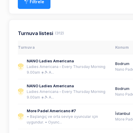
Filtrele
Turnuva listesi
(312)
Turnuva
Konum
NANO Ladies Americana
Bodrum
Ladies Americana – Every Thursday Morning
Nano Pad
9.00am ☀️🎾 A...
NANO Ladies Americana
Bodrum
Ladies Americana – Every Thursday Morning
Nano Pad
9.00am ☀️🎾 A...
More Padel Americano #7
İstanbul
• Başlangıç ve orta seviye oyuncular için
More Pad
uygundur. • Oyunc...