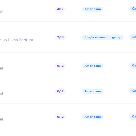
Ka
4/12
Americano
el
Ka
2/18
Single elimination group
el @ Divan Bodrum
Ka
0/12
Americano
el
Ka
0/12
Americano
el
Ka
0/12
Americano
el