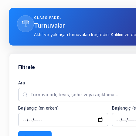
GLASS PADEL
Turnuvalar
Aktif ve yaklaşan turnuvaları keşfedin. Katılım ve de
Filtrele
Ara
Başlangıç (en erken)
Başlangıç (