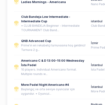
Ladies Mornings - Americana
Nano Pad
Club Bandeja Low Intermediate -
Intermediate Cup
istanbul
• CLUB BANDEJA Beginner - Intermediate
Club Band
TOURNAMENT Club Band...
QNB Advanced Cup
İzmir
Prime'ın en rekabetçi turnuvasına hoş geldiniz!
Prime Pad
Turnuva 2 g...
Americano C & D 13:00-15:00 Wednesday
İsta Padel
İstanbul
10 players. Individual Americano format.
İsta Padel
Multiple rounds w...
More Padel Night Americano #4
İstanbul
Başlangıç ve orta seviye oyuncular için
More Pad
uygundur. • Oyuncul...
Bodrum