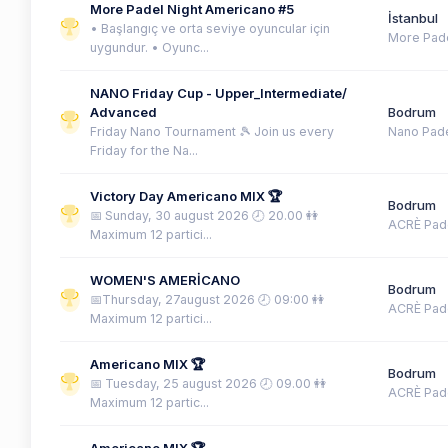
More Padel Night Americano #5
İstanbul
• Başlangıç ve orta seviye oyuncular için
More Pad
uygundur. • Oyunc...
NANO Friday Cup - Upper_Intermediate/
Advanced
Bodrum
Friday Nano Tournament 🎾 Join us every
Nano Pad
Friday for the Na...
Victory Day Americano MIX 🏆
Bodrum
📅 Sunday, 30 august 2026 🕗 20.00 👭
ACRÈ Pad
Maximum 12 partici...
WOMEN'S AMERİCANO
Bodrum
📅Thursday, 27august 2026 🕗 09:00 👭
ACRÈ Pad
Maximum 12 partici...
Americano MIX 🏆
Bodrum
📅 Tuesday, 25 august 2026 🕗 09.00 👭
ACRÈ Pad
Maximum 12 partic...