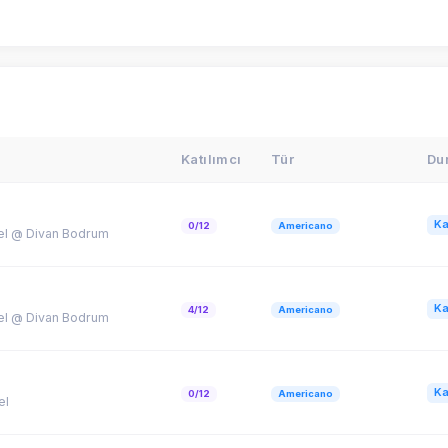
Katılımcı
Tür
Du
Ka
0/12
Americano
el @ Divan Bodrum
Ka
4/12
Americano
el @ Divan Bodrum
Ka
0/12
Americano
el