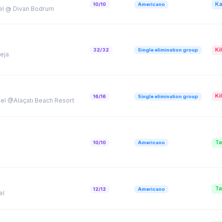
Ka
10/10
Americano
el @ Divan Bodrum
Kil
32/32
Single elimination group
eja
Kil
16/16
Single elimination group
el @Alaçatı Beach Resort
Ta
10/10
Americano
Ta
12/12
Americano
el