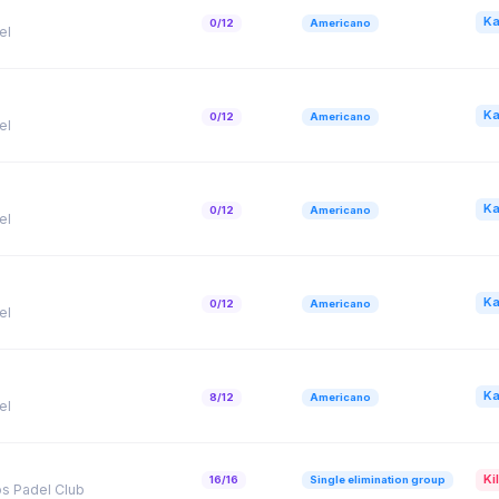
Ka
0/12
Americano
el
Ka
0/12
Americano
el
Ka
0/12
Americano
el
Ka
0/12
Americano
el
Ka
8/12
Americano
el
Kil
16/16
Single elimination group
os Padel Club