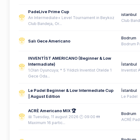
PadeLive Prime Cup
istanbul
An Intermediate+ Level Tournament in Beykoz
Club Band
Club Bandeja, Or...
Bodrum
Salı Gece Americano
Bodrum P
INVENTİST AMERICANO (Beginner & Low
Intermadiate)
İstanbul
1.Olan Oyuncuya; * 5 Yıldızlı Inventist Otelde 1
Inventist
Gece Oda...
Le Padel Beginner & Low Intermediate Cup
İstanbul
| August Edition
Le Padel
ACRÈ Americano MIX 🏆
Bodrum
📅 Tuesday, 11 august 2026 🕗 09:00 👭
ACRÈ Pad
Maximum 16 partic...
Bodrum