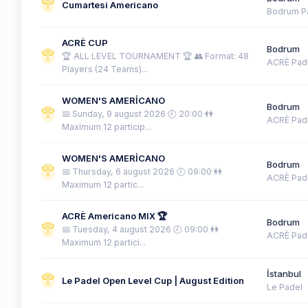
Cumartesi Americano
Bodrum P
ACRÈ CUP
Bodrum
🏆 ALL LEVEL TOURNAMENT 🏆 👥 Format: 48
ACRÈ Pad
Players (24 Teams)...
WOMEN'S AMERİCANO
Bodrum
📅 Sunday, 9 august 2026 🕗 20:00 👭
ACRÈ Pad
Maximum 12 particip...
WOMEN'S AMERİCANO
Bodrum
📅 Thursday, 6 august 2026 🕗 09:00 👭
ACRÈ Pad
Maximum 12 partic...
ACRÈ Americano MIX 🏆
Bodrum
📅 Tuesday, 4 august 2026 🕗 09:00 👭
ACRÈ Pad
Maximum 12 partici...
İstanbul
Le Padel Open Level Cup | August Edition
Le Padel