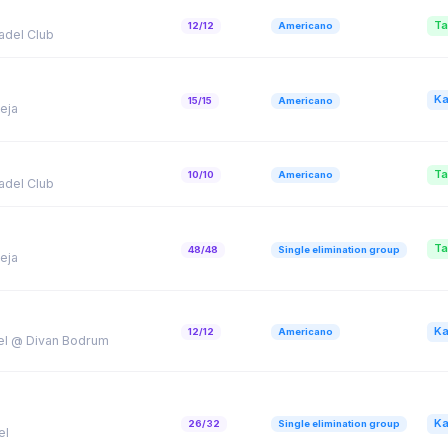
Ta
12/12
Americano
adel Club
Ka
15/15
Americano
eja
Ta
10/10
Americano
adel Club
Ta
48/48
Single elimination group
eja
Ka
12/12
Americano
el @ Divan Bodrum
Ka
26/32
Single elimination group
el