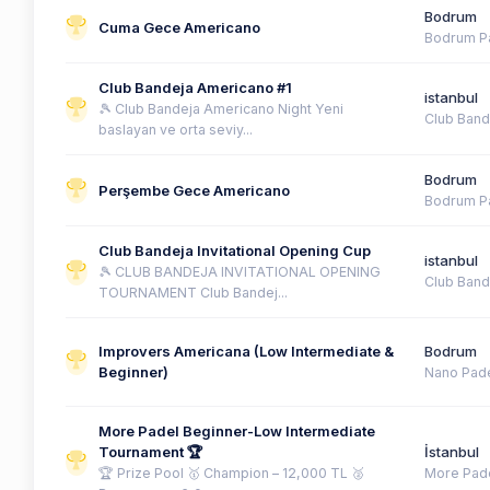
Bodrum
Cuma Gece Americano
Bodrum P
Club Bandeja Americano #1
istanbul
🎾 Club Bandeja Americano Night Yeni
Club Band
baslayan ve orta seviy...
Bodrum
Perşembe Gece Americano
Bodrum P
Club Bandeja Invitational Opening Cup
istanbul
🎾 CLUB BANDEJA INVITATIONAL OPENING
Club Band
TOURNAMENT Club Bandej...
Improvers Americana (Low Intermediate &
Bodrum
Beginner)
Nano Pad
More Padel Beginner-Low Intermediate
Tournament 🏆
İstanbul
🏆 Prize Pool 🥇 Champion – 12,000 TL 🥈
More Pad