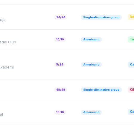
De
24/24
Single elimination group
eja
Ta
10/10
Americano
adel Club
Ka
5/24
Americano
 Akademi
Kil
48/48
Single elimination group
Ka
16/16
Americano
el