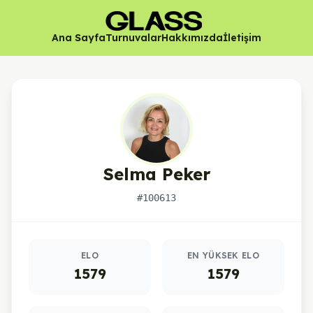
Ana Sayfa
Turnuvalar
Hakkımızda
İletişim
Selma Peker
#100613
Oyuncu istatistikleri
ELO
EN YÜKSEK ELO
1579
1579