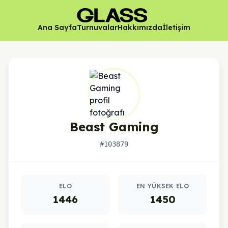
Ana Sayfa
Turnuvalar
Hakkımızda
İletişim
Beast Gaming
#103879
Oyuncu istatistikleri
ELO
EN YÜKSEK ELO
1446
1450