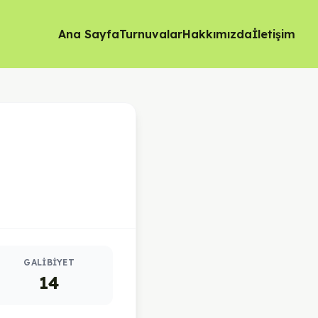
Ana Sayfa
Turnuvalar
Hakkımızda
İletişim
GALIBIYET
14