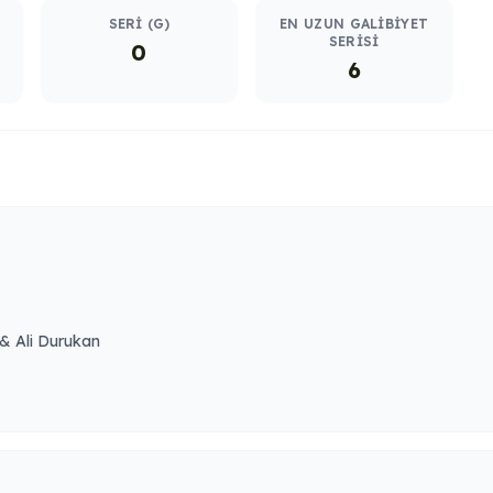
SERI (G)
EN UZUN GALIBIYET
SERISI
0
6
& Ali Durukan