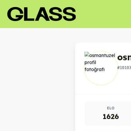
os
#1010
Oyuncu istatistikleri
ELO
1626