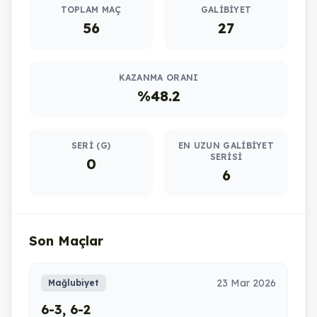
TOPLAM MAÇ
GALIBIYET
56
27
KAZANMA ORANI
%48.2
SERI (G)
EN UZUN GALIBIYET
SERISI
0
6
Son Maçlar
23 Mar 2026
Mağlubiyet
6-3, 6-2