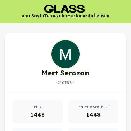
Ana Sayfa
Turnuvalar
Hakkımızda
İletişim
Mert Serozan
#107834
Oyuncu istatistikleri
ELO
EN YÜKSEK ELO
1448
1448