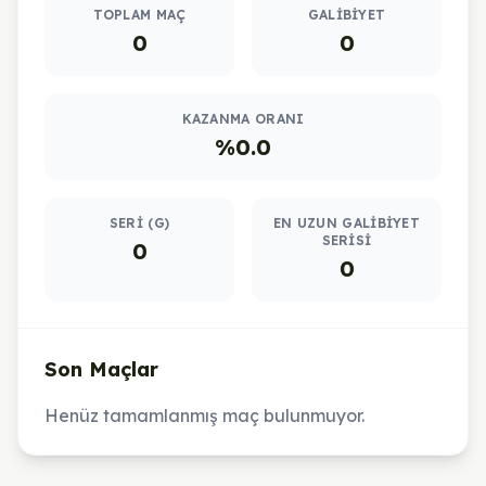
TOPLAM MAÇ
GALIBIYET
0
0
KAZANMA ORANI
%0.0
SERI (G)
EN UZUN GALIBIYET
SERISI
0
0
Son Maçlar
Henüz tamamlanmış maç bulunmuyor.