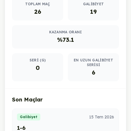
TOPLAM MAÇ
GALIBIYET
26
19
KAZANMA ORANI
%73.1
SERI (G)
EN UZUN GALIBIYET
SERISI
0
6
Son Maçlar
15 Tem 2026
Galibiyet
1-6