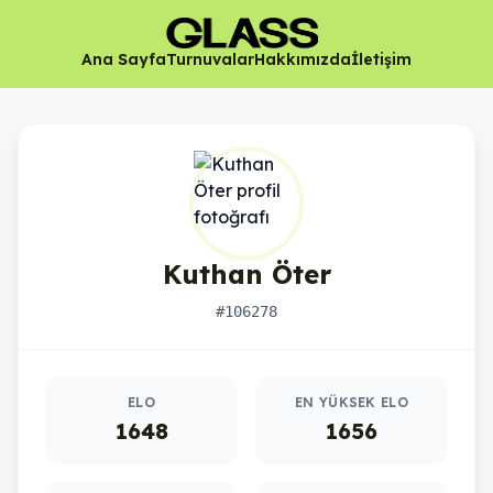
Ana Sayfa
Turnuvalar
Hakkımızda
İletişim
Kuthan Öter
#106278
Oyuncu istatistikleri
ELO
EN YÜKSEK ELO
1648
1656