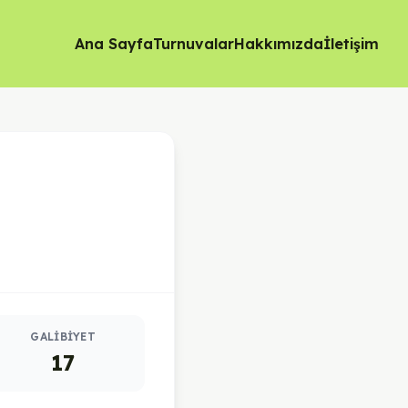
Ana Sayfa
Turnuvalar
Hakkımızda
İletişim
GALIBIYET
17