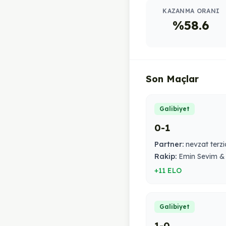
KAZANMA ORANI
%58.6
Son Maçlar
Galibiyet
0-1
Partner:
nevzat terzi
Rakip:
Emin Sevim &
+11 ELO
Galibiyet
1-0