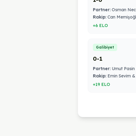
Partner:
Osman Neci
Rakip:
Can Memişoğlu
+6 ELO
Galibiyet
0-1
Partner:
Umut Pasin
Rakip:
Emin Sevim &
+19 ELO