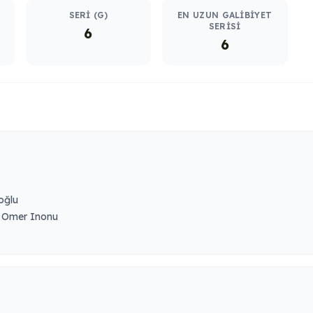
SERI (G)
EN UZUN GALIBIYET
SERISI
6
6
oğlu
 Omer Inonu