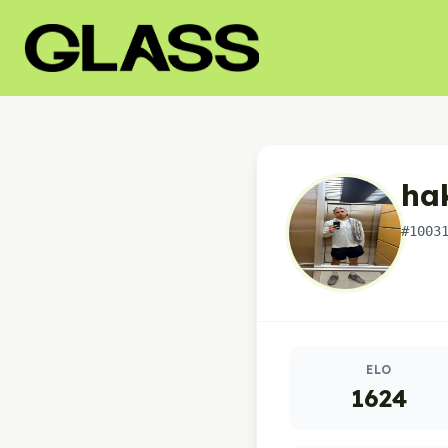
hak
#1003
Oyuncu istatistikleri
ELO
1624