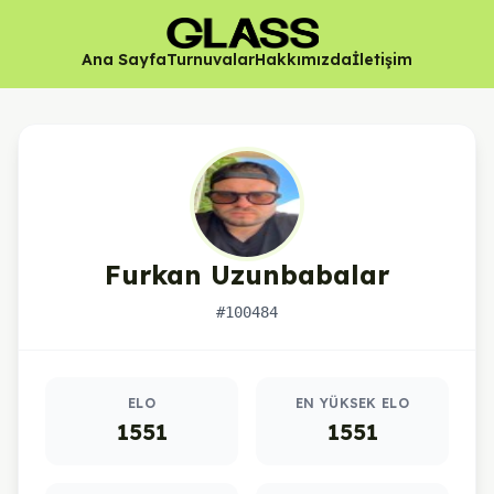
Ana Sayfa
Turnuvalar
Hakkımızda
İletişim
Furkan Uzunbabalar
#100484
Oyuncu istatistikleri
ELO
EN YÜKSEK ELO
1551
1551