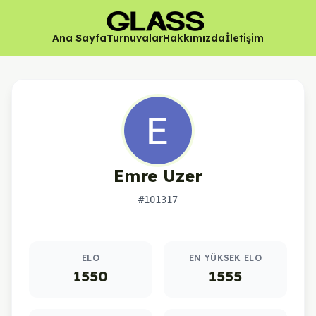
Ana Sayfa
Turnuvalar
Hakkımızda
İletişim
Emre Uzer
#101317
Oyuncu istatistikleri
ELO
EN YÜKSEK ELO
1550
1555