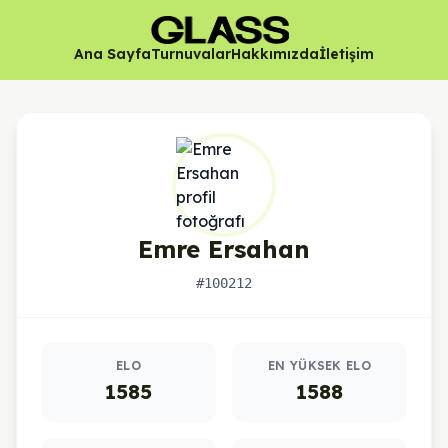
Ana Sayfa
Turnuvalar
Hakkımızda
İletişim
Emre Ersahan
#100212
Oyuncu istatistikleri
ELO
EN YÜKSEK ELO
1585
1588