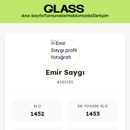
Ana Sayfa
Turnuvalar
Hakkımızda
İletişim
Emir Saygı
#103785
Oyuncu istatistikleri
ELO
EN YÜKSEK ELO
1452
1453