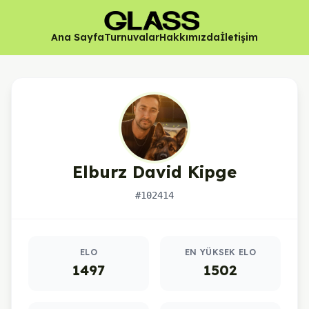
Ana Sayfa
Turnuvalar
Hakkımızda
İletişim
Elburz David Kipge
#102414
Oyuncu istatistikleri
ELO
EN YÜKSEK ELO
1497
1502