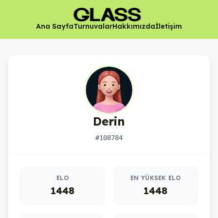
Ana Sayfa
Turnuvalar
Hakkımızda
İletişim
Derin
#108784
Oyuncu istatistikleri
ELO
EN YÜKSEK ELO
1448
1448