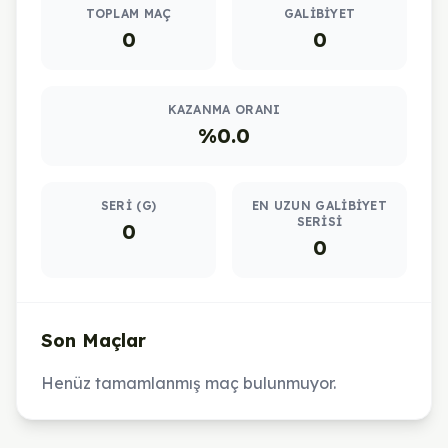
TOPLAM MAÇ
GALIBIYET
0
0
KAZANMA ORANI
%0.0
SERI (G)
EN UZUN GALIBIYET
SERISI
0
0
Son Maçlar
Henüz tamamlanmış maç bulunmuyor.