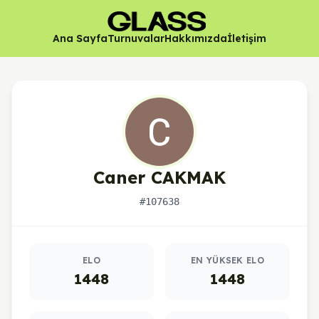
Ana Sayfa
Turnuvalar
Hakkımızda
İletişim
Caner CAKMAK
#107638
Oyuncu istatistikleri
ELO
EN YÜKSEK ELO
1448
1448