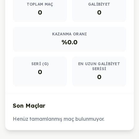
TOPLAM MAÇ
GALIBIYET
0
0
KAZANMA ORANI
%0.0
SERI (G)
EN UZUN GALIBIYET
SERISI
0
0
Son Maçlar
Henüz tamamlanmış maç bulunmuyor.