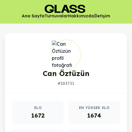
Ana Sayfa
Turnuvalar
Hakkımızda
İletişim
Can Öztüzün
#103731
Oyuncu istatistikleri
ELO
EN YÜKSEK ELO
1672
1674