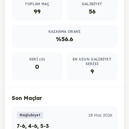
TOPLAM MAÇ
GALIBIYET
99
56
KAZANMA ORANI
%56.6
SERI (G)
EN UZUN GALIBIYET
SERISI
0
9
Son Maçlar
18 Haz 2026
Mağlubiyet
7-6, 4-6, 5-3