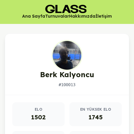
Ana Sayfa
Turnuvalar
Hakkımızda
İletişim
Berk Kalyoncu
#100013
Oyuncu istatistikleri
ELO
EN YÜKSEK ELO
1502
1745