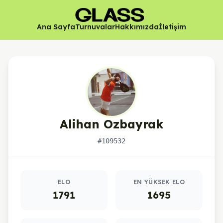
Ana Sayfa
Turnuvalar
Hakkımızda
İletişim
Alihan Ozbayrak
#109532
Oyuncu istatistikleri
ELO
EN YÜKSEK ELO
1791
1695