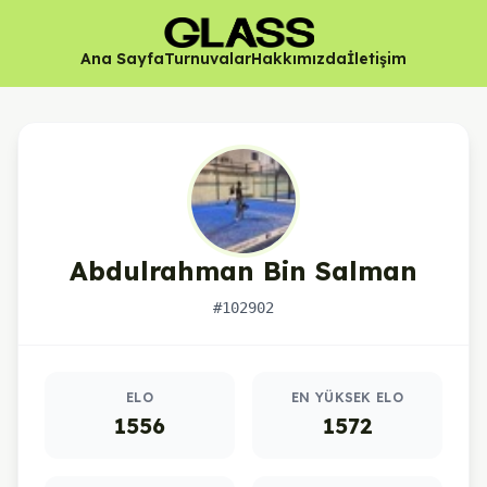
Ana Sayfa
Turnuvalar
Hakkımızda
İletişim
Abdulrahman Bin Salman
#102902
Oyuncu istatistikleri
ELO
EN YÜKSEK ELO
1556
1572