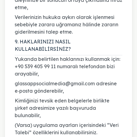
aleyhinize bir sonucun ortaya çıkmasına itiraz
etme,
Verilerinizin hukuka aykırı olarak işlenmesi
sebebiyle zarara uğramanız hâlinde zararın
giderilmesini talep etme.
9. HAKLARINIZI NASIL
KULLANABİLİRSİNİZ?
Yukarıda belirtilen haklarınızı kullanmak için:
+90 539 405 99 11 numaralı telefondan bizi
arayabilir,
glassappsocialmedia@gmail.com adresine
e‑posta gönderebilir,
Kimliğinizi tevsik eden belgelerle birlikte
şirket adresimize yazılı başvuruda
bulunabilir,
(Varsa) uygulama ayarları içerisindeki “Veri
Talebi” özelliklerini kullanabilirsiniz.