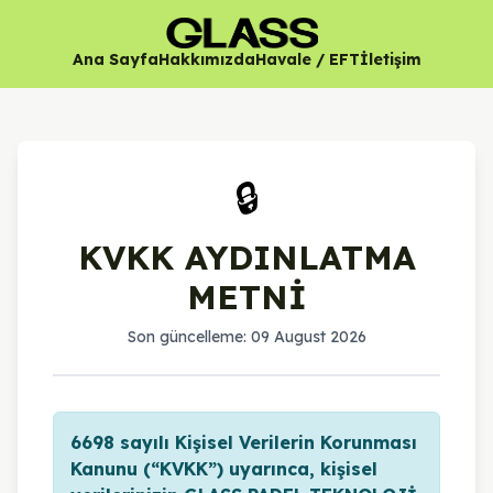
Ana Sayfa
Hakkımızda
Havale / EFT
İletişim
🔒
KVKK AYDINLATMA
METNİ
Son güncelleme: 09 August 2026
6698 sayılı Kişisel Verilerin Korunması
Kanunu (“KVKK”) uyarınca, kişisel